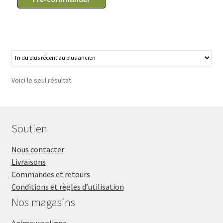
50
Noeuds
papillons
Noël
pour
animaux
Voici le seul résultat
Soutien
Nous contacter
Livraisons
Commandes et retours
Conditions et règles d’utilisation
Nos magasins