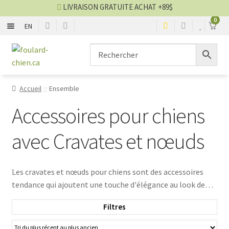
LIVRAISON GRATUITE ACHAT +89$
0
EN
ENSEMBLE
Aller
Aller
à
au
la
contenu
SAISON
navigation
Accueil
Ensemble
GRANDEUR
Accessoires pour chiens
BOUCLE, NOEUD ET CRAVATE
avec Cravates et nœuds
Blog foulards
Les cravates et nœuds pour chiens sont des accessoires
tendance qui ajoutent une touche d'élégance au look de
VENTES
votre animal de compagnie. Sur notre site foulard-
Filtres
chien.ca, vous trouverez une variété d'ensembles
comprenant ces accessoires pour que votre chien soit