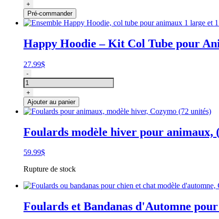
Bandanas
+
ou
Pré-commander
foulards
de
toilettage
Happy Hoodie – Kit Col Tube pour A
pour
animaux
modèle
27.99
$
Halloween
quantité
-
(72
de
unités),
Ensemble
+
Cozymo
Happy
Ajouter au panier
Hoodie,
col
tube
Foulards modèle hiver pour animaux, (
pour
animaux
1
59.99
$
large
Rupture de stock
et
1
small,
noir
Foulards et Bandanas d'Automne pour