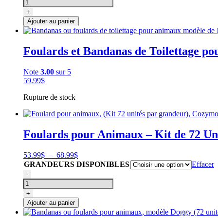
),
de
Cozymo
Bandanas
+
ou
Ajouter au panier
foulards
pour
animaux,
Foulards et Bandanas de Toilettage p
modèle
Printemps
(
Note
3.00
sur 5
72
59.99
$
unités
Rupture de stock
),
Cozymo
Foulards pour Animaux – Kit de 72 Uni
Plage
53.99
$
–
68.99
$
de
GRANDEURS DISPONIBLES
Effacer
prix :
quantité
-
53.99$
de
à
Foulard
+
68.99$
pour
Ajouter au panier
animaux,
(Kit