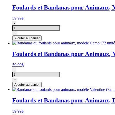
72
Foulards et Bandanas pour Animaux, 
unités
par
grandeur),
59.99
$
Cozymo
quantité
-
de
Bandanas
+
ou
Ajouter au panier
foulards
pour
animaux,
Foulards et Bandanas pour Animaux, M
modèle
Doggy
(72
59.99
$
unités),
quantité
-
Cozymo
de
Bandanas
+
ou
Ajouter au panier
foulards
pour
animaux,
Foulards et Bandanas pour Animaux, D
modèle
Camo
(72
59.99
$