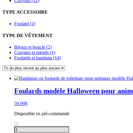
Cozymo (12)
TYPE ACCESSOIRE
Foulard (2)
TYPE DE VÊTEMENT
Bijoux et boucle (2)
Cravates et nœuds (1)
Foulards et bandana (14)
Foulards modèle Halloween pour anima
59.99
$
Disponible en pré-commande
quantité
-
de