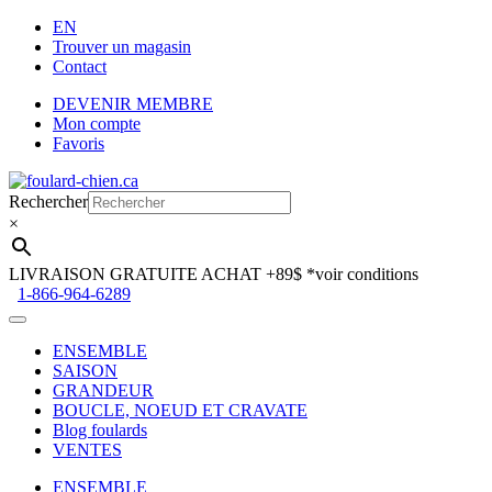
EN
Trouver un magasin
Contact
DEVENIR MEMBRE
Mon compte
Favoris
Aller
Aller
à
au
Rechercher
la
contenu
×
navigation
LIVRAISON GRATUITE ACHAT +89$
*voir conditions
1-866-964-6289
ENSEMBLE
SAISON
GRANDEUR
BOUCLE, NOEUD ET CRAVATE
Blog foulards
VENTES
ENSEMBLE