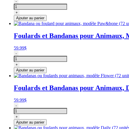
unités),
quantité
-
Cozymo
de
Bandanas
+
ou
Ajouter au panier
foulards
pour
animaux,
Foulards et Bandanas pour Animaux, 
modèle
Valentine
(72
59.99
$
unités),
quantité
-
Cozymo
de
Bandana
+
ou
Ajouter au panier
foulard
pour
animaux,
Foulards et Bandanas pour Animaux, D
modèle
Paw&bone
(72
59.99
$
unités),
quantité
-
Cozymo
de
Bandanas
+
ou
Ajouter au panier
foulards