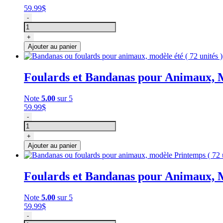
59.99
$
quantité
-
de
Foulards
+
ou
Ajouter au panier
bandanas
pour
chien
Foulards et Bandanas pour Animaux, M
et
chat
modèle
Note
5.00
sur 5
d'automne,
59.99
$
Cozymo
quantité
-
72
de
unités
Bandanas
+
ou
Ajouter au panier
foulards
pour
animaux,
Foulards et Bandanas pour Animaux, 
modèle
été
(
Note
5.00
sur 5
72
59.99
$
unités
quantité
-