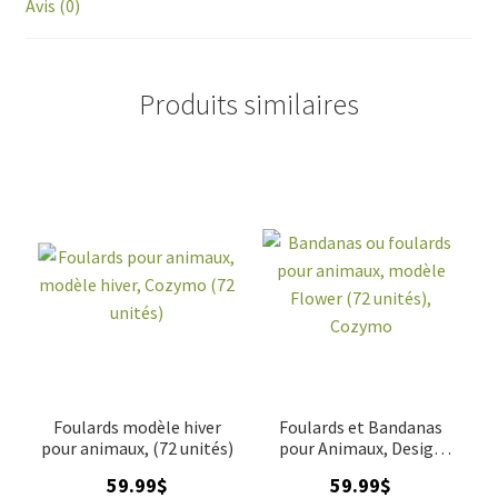
Avis (0)
Produits similaires
Foulards modèle hiver
Foulards et Bandanas
pour animaux, (72 unités)
pour Animaux, Design
Flower – Kit de 72 Unités,
59.99
$
59.99
$
Cozymo