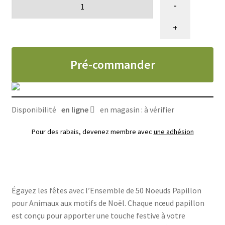
-
de
50
+
Noeuds
papillons
Pré-commander
Noël
pour
animaux
Disponibilité
en ligne
en magasin : à vérifier
Pour des rabais, devenez membre avec
une adhésion
Égayez les fêtes avec l’Ensemble de 50 Noeuds Papillon
pour Animaux aux motifs de Noël. Chaque nœud papillon
est conçu pour apporter une touche festive à votre