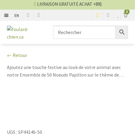
LIVRAISON GRATUITE ACHAT +89$
0
EN
ENSEMBLE
Aller
Aller
à
au
la
contenu
SAISON
navigation
← Retour
GRANDEUR
Ajoutez une touche festive au look de votre animal avec
notre Ensemble de 50 Noeuds Papillon sur le thème de
BOUCLE, NOEUD ET CRAVATE
Noël. Ces adorables accessoires sont parfaits pour
célébrer la saison des fêtes avec style !
Blog foulards
VENTES
UGS :
SP44146-50