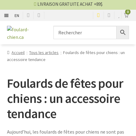
LIVRAISON GRATUITE ACHAT +89$
0
EN
ENSEMBLE
Aller
Aller
à
au
la
contenu
SAISON
navigation
Accueil
Tous les articles
Foulards de fêtes pour chiens : un
accessoire tendance
GRANDEUR
BOUCLE, NOEUD ET CRAVATE
Foulards de fêtes pour
chiens : un accessoire
Blog foulards
tendance
VENTES
Aujourd’hui, les foulards de fêtes pour chiens ne sont pas