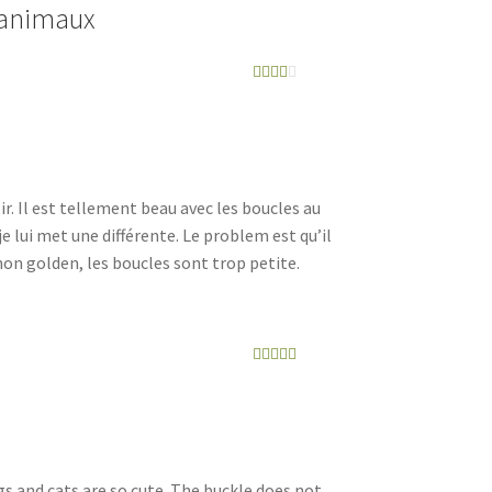
 animaux
Note
2
sur
5
r. Il est tellement beau avec les boucles au
 je lui met une différente. Le problem est qu’il
mon golden, les boucles sont trop petite.
Note
5
sur 5
s and cats are so cute. The buckle does not