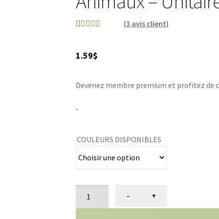
Animaux – Unitair
(
3
avis client)
Noté
2
3.50
sur
1.59
$
5 basé
sur
notations
Devenez membre premium et profitez de ce p
client
-
COULEURS DISPONIBLES
quantité
-
+
de
Noeud