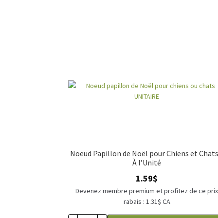
Noeud Papillon de Noël pour Chiens et Chats
À l’Unité
1.59
$
Devenez membre premium et profitez de ce pri
rabais : 1.31$ CA