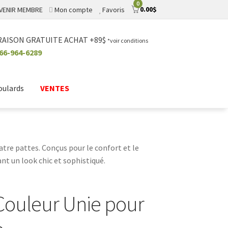
0
0.00
$
VENIR MEMBRE
Mon compte
Favoris
RAISON GRATUITE ACHAT +89$
*voir conditions
66-964-6289
oulards
VENTES
tre pattes. Conçus pour le confort et le
ant un look chic et sophistiqué.
Couleur Unie pour