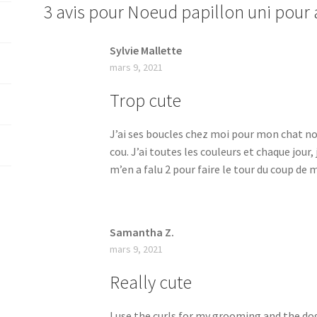
3 avis pour
Noeud papillon uni pour
Sylvie Mallette
mars 9, 2021
Trop cute
J’ai ses boucles chez moi pour mon chat noi
cou. J’ai toutes les couleurs et chaque jour,
m’en a falu 2 pour faire le tour du coup de 
Samantha Z.
mars 9, 2021
Really cute
I use the curls for my grooming and the dog