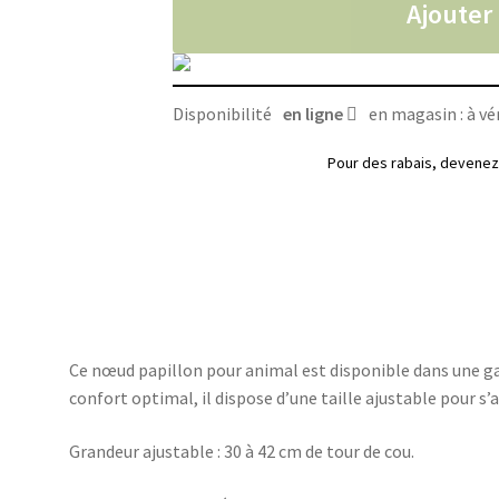
Ajouter
papillon
uni
pour
animaux
Disponibilité
en ligne
en magasin : à vér
Pour des rabais, deven
Ce nœud papillon pour animal est disponible dans une 
confort optimal, il dispose d’une taille ajustable pour
Grandeur ajustable : 30 à 42 cm de tour de cou.