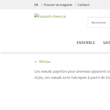
EN
Trouver un magasin
Contact
Aller
Aller
à
au
la
contenu
navigation
ENSEMBLE
SAI
← Retour
Les nœuds papillon pour animaux ajoutent une
style, ces nœuds sont fabriqués à partir de ti