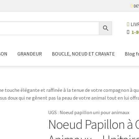
DE
LIV
1-8
SON
GRANDEUR
BOUCLE, NOEUD ET CRAVATE
Blog f
 touche élégante et raffinée à la tenue de votre compagnon à qua
ssus doux qui ne gênent pas la peau de votre animal tout en lui offr
UGS :
Noeud papillon uni pour animaux
Noeud Papillon à 