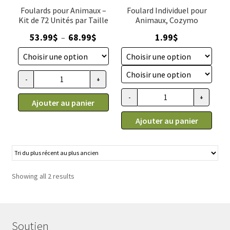
Foulards pour Animaux –
Foulard Individuel pour
Kit de 72 Unités par Taille
Animaux, Cozymo
Plage
53.99
$
68.99
$
1.99
$
–
de
prix :
53.99$
-
+
quantité
à
de
-
+
68.99$
Ajouter au panier
quantité
Foulard
de
Ajouter au panier
pour
Foulard
animaux,
pour
(Kit
chien
72
et
unités
Showing all 2 results
chat
par
(à
grandeur),
l'unité),
Cozymo
Cozymo
Soutien