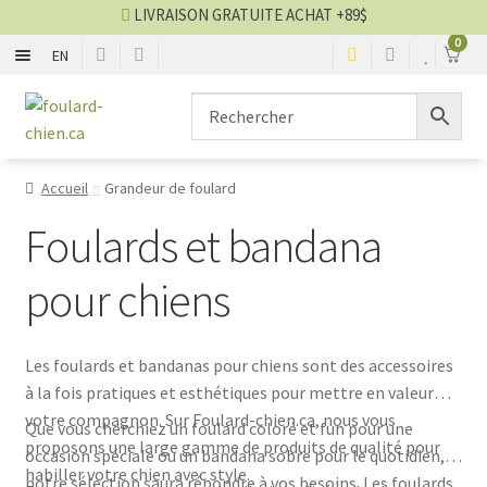
LIVRAISON GRATUITE ACHAT +89$
0
EN
ENSEMBLE
Aller
Aller
à
au
la
contenu
SAISON
navigation
Accueil
Grandeur de foulard
GRANDEUR
Foulards et bandana
BOUCLE, NOEUD ET CRAVATE
pour chiens
Blog foulards
Les foulards et bandanas pour chiens sont des accessoires
à la fois pratiques et esthétiques pour mettre en valeur
VENTES
votre compagnon. Sur Foulard-chien.ca, nous vous
Que vous cherchiez un foulard coloré et fun pour une
proposons une large gamme de produits de qualité pour
occasion spéciale ou un bandana sobre pour le quotidien,
habiller votre chien avec style.
notre sélection saura répondre à vos besoins. Les foulards