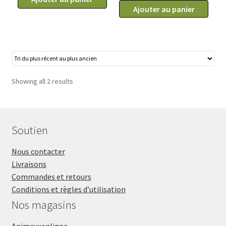
de
21.99$
Ajouter au panier
Ensemble
Col
Happy
tube
Hoodie,
Happy
col
Hoodie
tube
pour
pour
toilettage
Showing all 2 results
animaux
de
1
chien
large
et
et
Soutien
chat,
1
Happy
small,
Nous contacter
Hoodie,
noir
Livraisons
noir
Commandes et retours
Conditions et règles d’utilisation
Nos magasins