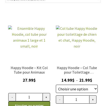
toutes les tailles. Que vous recherchiez un accessoire
coloré, à motifs ou plus sobre, vous trouverez forcément
votre bonheur parmi notre sélection. Offrez à votre chien
un style unique et tendance avec nos foulards et bandanas
de qualité supérieure.
Happy Hoodie – Kit Col
Happy Hoodie – Col Tube
Tube pour Animaux
pour Toilettage
d'Animaux, Noir
Plage
27.99
$
14.99
$
21.99
$
–
de
prix :
14.99$
-
+
quantité
-
+
quantité
à
de
Ajouter au panier