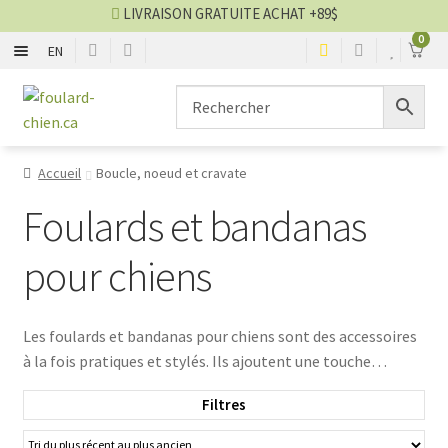
LIVRAISON GRATUITE ACHAT +89$
0
EN
ENSEMBLE
Aller
Aller
à
au
la
contenu
SAISON
navigation
Accueil
Boucle, noeud et cravate
GRANDEUR
Foulards et bandanas
BOUCLE, NOEUD ET CRAVATE
pour chiens
Blog foulards
Les foulards et bandanas pour chiens sont des accessoires
à la fois pratiques et stylés. Ils ajoutent une touche
VENTES
d'originalité au look de votre animal tout en le protégeant
Filtres
du froid. Chez foulard-chien.ca, nous proposons une large
gamme de foulards et bandanas pour tous les goûts et